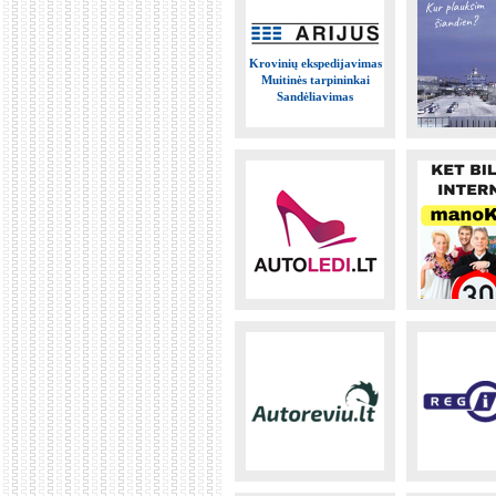
Krovinių ekspedijavimas
Muitinės tarpininkai
Sandėliavimas