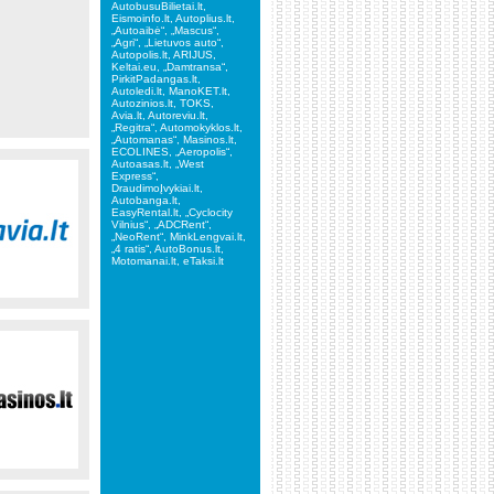
AutobusuBilietai.lt,
Eismoinfo.lt, Autoplius.lt,
„Autoaibė“, „Mascus“,
„Agri“, „Lietuvos auto“,
Autopolis.lt, ARIJUS,
Keltai.eu, „Damtransa“,
PirkitPadangas.lt,
Autoledi.lt, ManoKET.lt,
Autozinios.lt, TOKS,
Avia.lt, Autoreviu.lt,
„Regitra“, Automokyklos.lt,
„Automanas“, Masinos.lt,
ECOLINES, „Aeropolis“,
Autoasas.lt, „West
Express“,
DraudimoĮvykiai.lt,
Autobanga.lt,
EasyRental.lt, „Cyclocity
Vilnius“, „ADCRent“,
„NeoRent“, MinkLengvai.lt,
„4 ratis“, AutoBonus.lt,
Motomanai.lt, eTaksi.lt