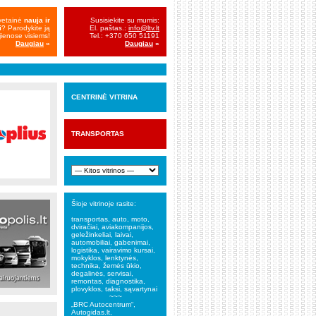
vetainė
nauja ir
Susisiekite su mumis:
i
? Parodykite ją
El. paštas.:
info@ltv.lt
ienose visiems!
Tel.: +370 650 51191
Daugiau
»
Daugiau
»
CENTRINĖ VITRINA
TRANSPORTAS
Šioje vitrinoje rasite:
transportas, auto, moto,
dviračiai, aviakompanijos,
geležinkeliai, laivai,
automobiliai, gabenimai,
logistika, vairavimo kursai,
mokyklos, lenktynės,
technika, žemės ūkio,
degalinės, servisai,
remontas, diagnostika,
plovyklos, taksi, sąvartynai
~~~
„BRC Autocentrum“,
Autogidas.lt,