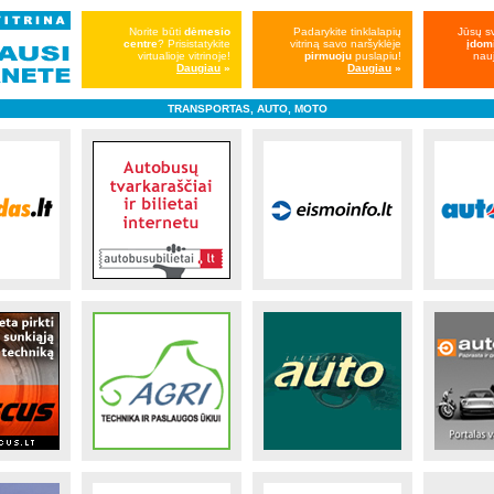
Norite būti
dėmesio
Padarykite tinklalapių
Jūsų s
centre
? Prisistatykite
vitriną savo naršyklėje
įdom
virtualioje vitrinoje!
pirmuoju
puslapiu!
nauj
Daugiau
»
Daugiau
»
TRANSPORTAS, AUTO, MOTO