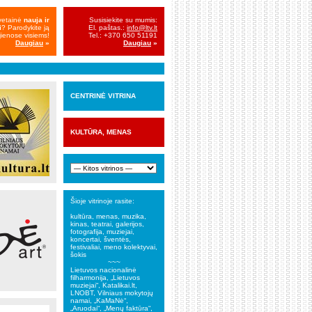
vetainė
nauja ir
Susisiekite su mumis:
i
? Parodykite ją
El. paštas.:
info@ltv.lt
ienose visiems!
Tel.: +370 650 51191
Daugiau
»
Daugiau
»
CENTRINĖ VITRINA
KULTŪRA, MENAS
Šioje vitrinoje rasite:
kultūra, menas, muzika,
kinas, teatrai, galerijos,
fotografija, muziejai,
koncertai, šventės,
festivaliai, meno kolektyvai,
šokis
~~~
Lietuvos nacionalinė
filharmonija, „Lietuvos
muziejai“, Katalikai.lt,
LNOBT, Vilniaus mokytojų
namai, „KaMaNė“,
„Aruodai“, „Menų faktūra“,