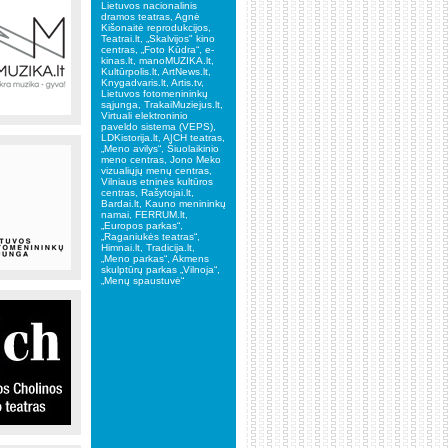
Lietuvos nacionalinis
dramos teatras, Agnė
Kišonaitė reprodukcijos,
Teatrai.lt, „Skalvijos" kino
centras, „Foto Kūdra“, e-
kinas.lt, manoMUZIKA.lt,
Kultūrpolis.lt, ArtNews.lt,
Knygadvaris.lt, Artis.tv,
Lietuvos fotomenininkų
sąjunga, TrakaiMuziejus.lt,
Virtuali elektroninio
paveldo sistema (VEPS),
LDKistorija.lt, A|CH teatras,
„Meno avilys“, Šiuolaikinio
meno centras, Jono Meko
vizualiųjų menų centras,
Vilniaus etninės kultūros
centras, Rašytojai.lt,
Bardai.lt, Kauno menininkų
namai, FERRUM.lt,
„Europos parkas“,
„Raganiukės teatras“,
Himnai.lt, Tradicija.lt,
„Meno parkas“, Akmens
skulptūrų parkas „Vilnoja“,
„Menų spaustuvė“