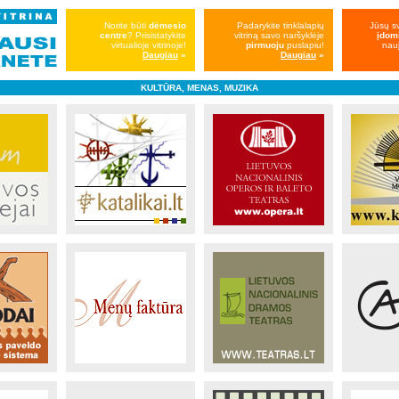
Norite būti
dėmesio
Padarykite tinklalapių
Jūsų s
centre
? Prisistatykite
vitriną savo naršyklėje
įdom
virtualioje vitrinoje!
pirmuoju
puslapiu!
nauj
Daugiau
»
Daugiau
»
KULTŪRA, MENAS, MUZIKA