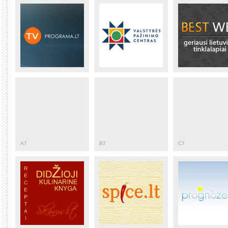
A7
B7
C7