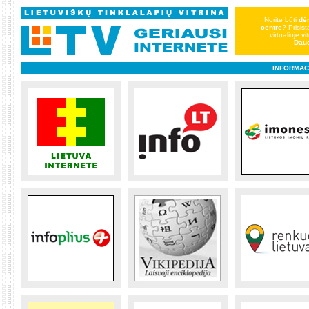
Norite būti
dė
centre
? Prisist
virtualioje vi
Dau
INFORMAC